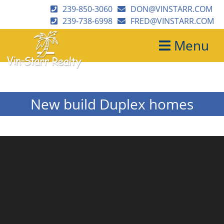
239-850-3060
DON@VINSTARR.COM
239-738-6998
FRED@VINSTARR.COM
Menu
New build Duplex homes